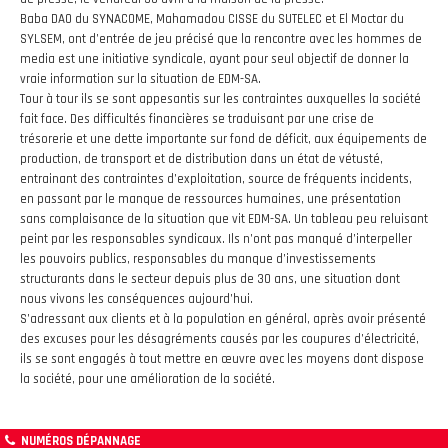
Baba DAO du SYNACOME, Mahamadou CISSE du SUTELEC et El Moctar du
SYLSEM, ont d’entrée de jeu précisé que la rencontre avec les hommes de
media est une initiative syndicale, ayant pour seul objectif de donner la
vraie information sur la situation de EDM-SA.
Tour à tour ils se sont appesantis sur les contraintes auxquelles la société
fait face. Des difficultés financières se traduisant par une crise de
trésorerie et une dette importante sur fond de déficit, aux équipements de
production, de transport et de distribution dans un état de vétusté,
entrainant des contraintes d’exploitation, source de fréquents incidents,
en passant par le manque de ressources humaines, une présentation
sans complaisance de la situation que vit EDM-SA. Un tableau peu reluisant
peint par les responsables syndicaux. Ils n’ont pas manqué d’interpeller
les pouvoirs publics, responsables du manque d’investissements
structurants dans le secteur depuis plus de 30 ans, une situation dont
nous vivons les conséquences aujourd’hui.
S’adressant aux clients et à la population en général, après avoir présenté
des excuses pour les désagréments causés par les coupures d’électricité,
ils se sont engagés à tout mettre en œuvre avec les moyens dont dispose
la société, pour une amélioration de la société.
NUMÉROS DÉPANNAGE