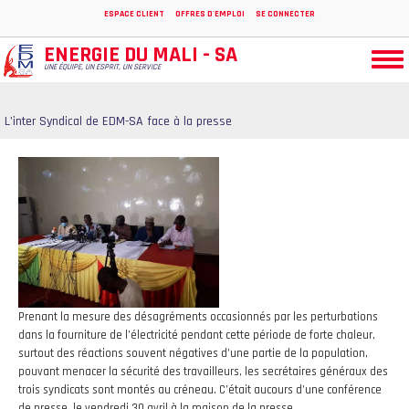
Aller
ESPACE CLIENT
OFFRES D'EMPLOI
SE CONNECTER
au
contenu
ENERGIE DU MALI - SA
Togg
principal
UNE ÉQUIPE, UN ESPRIT, UN SERVICE
navi
L’inter Syndical de EDM-SA face à la presse
Prenant la mesure des désagréments occasionnés par les perturbations
dans la fourniture de l’électricité pendant cette période de forte chaleur,
surtout des réactions souvent négatives d’une partie de la population,
pouvant menacer la sécurité des travailleurs, les secrétaires généraux des
trois syndicats sont montés au créneau. C’était aucours d’une conférence
de presse, le vendredi 30 avril à la maison de la presse.