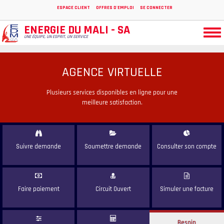
Aller
ESPACE CLIENT
OFFRES D'EMPLOI
SE CONNECTER
au
contenu
ENERGIE DU MALI - SA
Togg
principal
UNE ÉQUIPE, UN ESPRIT, UN SERVICE
navi
AGENCE VIRTUELLE
Plusieurs services disponibles en ligne pour une
meilleure satisfaction.
Suivre
demande
Soumettre
demande
Consulter
son compte
Faire
paiement
Circuit
Ouvert
Simuler
une facture
Besoin