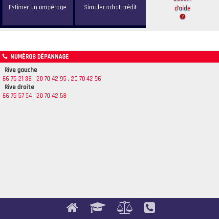
Estimer
un ampérage
Simuler
achat crédit
d'aide
NUMÉROS DÉPANNAGE
Rive gauche
66 75 21 36
,
20 70 42 95
,
20 70 42 96
Rive droite
66 75 57 54
,
20 70 42 58