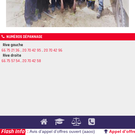
NUMÉROS DÉPANNAGE
Rive gauche
66 75 21 36
,
20 70 42 95
,
20 70 42 96
Rive droite
66 75 57 54
,
20 70 42 58
Flash Info
ppel d’offre :
Avis d’appel d’offres ouvert (aaoo)
Appel d’offre