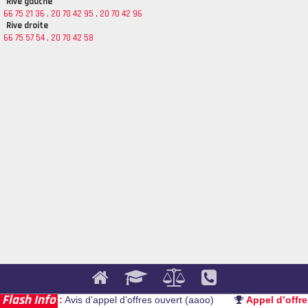
Rive gauche
66 75 21 36
,
20 70 42 95
,
20 70 42 96
Rive droite
66 75 57 54
,
20 70 42 58
Flash Info
ppel d’offre :
Avis d’appel d’offres ouvert (aaoo)
Appel d’offre 