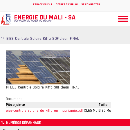
Aller
ESPACE CLIENT
OFFRES D'EMPLOI
SE CONNECTER
au
contenu
ENERGIE DU MALI - SA
Togg
principal
UNE ÉQUIPE, UN ESPRIT, UN SERVICE
navi
14_EIES_Centrale_Solaire_Kiffa_SOF clean_FINAL
14_EIES_Centrale_Solaire_Kiffa_SOF clean_FINAL
Document
Pièce jointe
Taille
eies-centrale_solaire_de_kiffa_en_mauritanie.pdf
(3.65 Mo)
3.65 Mo
NUMÉROS DÉPANNAGE