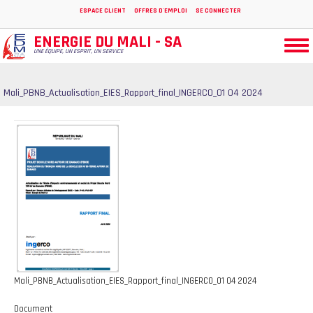
Aller
ESPACE CLIENT
OFFRES D'EMPLOI
SE CONNECTER
au
contenu
ENERGIE DU MALI - SA
Togg
principal
UNE ÉQUIPE, UN ESPRIT, UN SERVICE
navi
Mali_PBNB_Actualisation_EIES_Rapport_final_INGERCO_01 04 2024
Mali_PBNB_Actualisation_EIES_Rapport_final_INGERCO_01 04 2024
Document