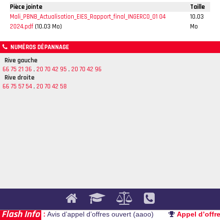
Pièce jointe
Taille
Mali_PBNB_Actualisation_EIES_Rapport_final_INGERCO_01 04
10.03
2024.pdf
(10.03 Mo)
Mo
NUMÉROS DÉPANNAGE
Rive gauche
66 75 21 36
,
20 70 42 95
,
20 70 42 96
Rive droite
66 75 57 54
,
20 70 42 58
Flash Info
Appel d’offre :
Avis d’appel d’offres ouvert (aaoo)
Appel d’offre