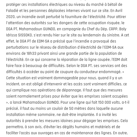
protéger ces installations électriques au niveau du marché à bétail de
Faladié et les personnes déplacées internes vivant sur ce site. En Avril
2020, un incendie avait perturbé la fourniture de l’électricité. Pour attirer
l’attention des autorités sur les dangers de cette occupation risquée, le
DGA PT, Mahamadoun GUINDO, en compagnie du Chef du Dép. CRPP, Baly
Idrissa SISSOKO, s’est rendu hier sur le site au lendemain du sinistre. A cet
effet, le DGA PT de EDM-SA a précisé que l’incendie a provoqué des
perturbations sur le réseau de distribution d’électricité de l’EDM-SA aux
environs de 18h33 privant ainsi une grande partie de la population de
l'électricité. En ce qui concerne la réparation de la ligne coupée, l'EDM doit
faire face à beaucoup de difficultés. Selon le DGA PT, ses services ont des
difficultés à accéder au point de coupure du conducteur endommagé. «
Cette situation est vraiment dommageable pour nous, quand il y a un
incident, on est obligé d'intervenir et les accès sont vraiment difficiles, ce
qui complique nos opérations de dépannage. Il faut que des mesures
soient normalement prises pour éviter que les emprises soient occupées
», a lancé Mahamadoun GUINDO. Pour une ligne qui fait 150 000 volts, a-t-il
précisé, il faut au moins un couloir de 50 mètres dans laquelle aucune
installation même sommaire, ne doit-être implantée. Il a invité les
autorités à prendre les mesures idoines pour dégager les emprises. Cela
permettra, à son avis, d'éviter les dégâts humains et matériels et de
faciliter l'accès aux ouvrages en cas de maintenance des lignes. En outre,