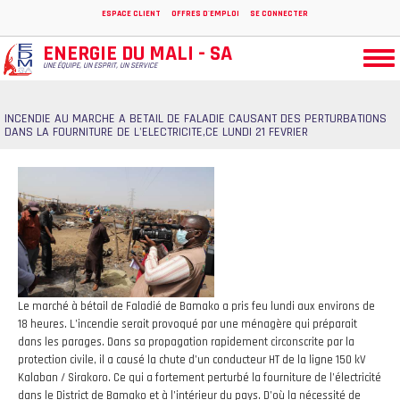
Aller
ESPACE CLIENT
OFFRES D'EMPLOI
SE CONNECTER
au
contenu
ENERGIE DU MALI - SA
Togg
principal
UNE ÉQUIPE, UN ESPRIT, UN SERVICE
navi
INCENDIE AU MARCHE A BETAIL DE FALADIE CAUSANT DES PERTURBATIONS
DANS LA FOURNITURE DE L'ELECTRICITE,CE LUNDI 21 FEVRIER
Le marché à bétail de Faladié de Bamako a pris feu lundi aux environs de
18 heures. L’incendie serait provoqué par une ménagère qui préparait
dans les parages. Dans sa propagation rapidement circonscrite par la
protection civile, il a causé la chute d’un conducteur HT de la ligne 150 kV
Kalaban / Sirakoro. Ce qui a fortement perturbé la fourniture de l’électricité
dans le District de Bamako et à l’intérieur du pays. D’où la nécessité de